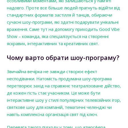
особливими моментами, які залишаються у пам’яті
надовго. Проте все більше людей прагнуть відійти від
стандартних форматів застілля й танців, обираючи
сучасні шоу-програми, які здатні подарувати унікальні
враження. Саме тут на допомогу приходить Good Vibe
Show – команда, яка спеціалізується на створенні
яскравих, інтерактивних та креативних свят.
Чому варто обрати шоу-програму?
Звичайна вечірка не завжди створює ефект
несподіванки. Натомість продумана шоу-програма
перетворює захід на справжнє театралізоване дійство,
де кожен гість стає учасником. Це може бути
інтерактивне шоу у стилі популярних телевізійних ігор,
святкове шоу для компаній, тематичні челенджі чи
навіть комплексна організація свят під ключ.
Перевага такого підходу у тому, що атмосфера