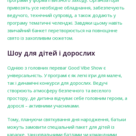
програми у форматі виїзного заходу. Організатори
привозять усе необхідне обладнання, забезпечують
ведучого, технічний супровід, а також додають у
програму тематичні челенджі. Завдяки цьому навіть
звичайний банкет перетворюється на повноцінне
свято із захопливим сюжетом.
Шоу для дітей і дорослих
Однією з головних переваг Good Vibe Show є
універсальність. У програмі є як легкі ігри для малечі,
так і динамічні конкурси для дорослих. Ведучі
створюють атмосферу безпечного та веселого
простору, де дитина відчуває себе головним героєм, а
дорослі – активними учасниками.
Тому, плануючи святкування дня народження, батьки
можуть замовити спеціальний пакет для дітей із
караоке, танцювальними батлами чи командними